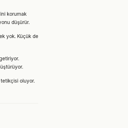
sini korumak
yonu düşürür.
ek yok. Küçük de
etiriyor.
üştürüyor.
etikçisi oluyor.