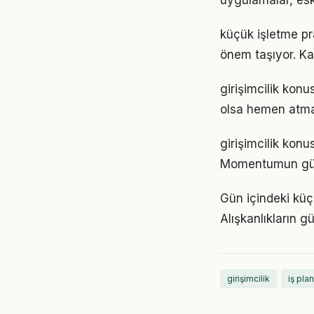
uygulamalar, eski
küçük işletme pr
önem taşıyor. Ka
girişimcilik ko
olsa hemen atmak
girişimcilik konu
Momentumun gücü
Gün içindeki küçü
Alışkanlıkların 
girişimcilik
iş plan