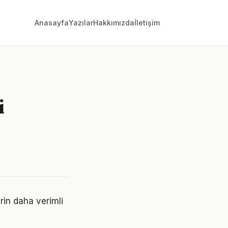
Anasayfa
Yazılar
Hakkımızda
İletişim
i
erin daha verimli