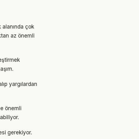
k alanında çok
aktan az önemli
leştirmek
laşım.
alıp yargılardan
de önemli
abiliyor.
esi gerekiyor.