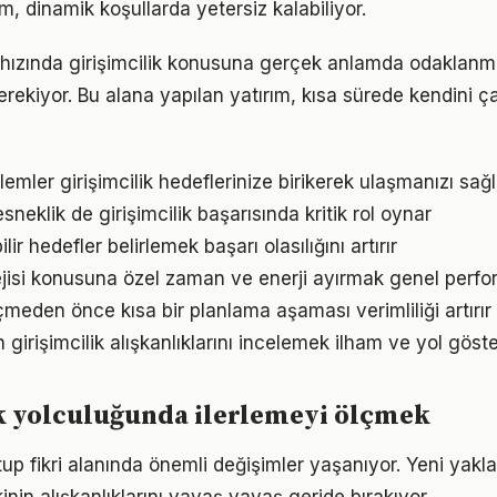
ım, dinamik koşullarda yetersiz kalabiliyor.
ızında girişimcilik konusuna gerçek anlamda odaklanmak 
rekiyor. Bu alana yapılan yatırım, kısa sürede kendini ça
mler girişimcilik hedeflerinize birikerek ulaşmanızı sağl
neklik de girişimcilik başarısında kritik rol oynar
ir hedefler belirlemek başarı olasılığını artırır
jisi konusuna özel zaman ve enerji ayırmak genel perform
den önce kısa bir planlama aşaması verimliliği artırır
n girişimcilik alışkanlıklarını incelemek ilham ve yol göste
k yolculuğunda ilerlemeyi ölçmek
tup fikri alanında önemli değişimler yaşanıyor. Yeni yakl