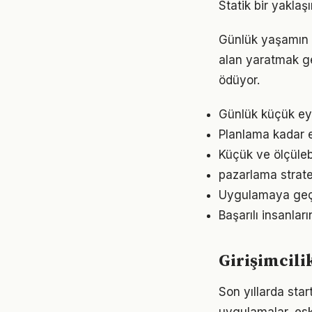
Statik bir yaklaş
Günlük yaşamın h
alan yaratmak ge
ödüyor.
Günlük küçük eyle
Planlama kadar es
Küçük ve ölçülebil
pazarlama strate
Uygulamaya geçme
Başarılı insanları
Girişimcili
Son yıllarda star