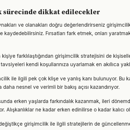
k sürecinde dikkat edilecekler
akları ve olanakları doğru değerlendirirseniz girişimcili
me kaydedebilirsiniz. Fırsatları fark etmek, onları yaratm
 kişiye farklılaştığından girişimcilik stratejisini de kişisel
tavsiyeleri kendi koşullarınıza uyarlamak en akıllıca yak
ilik ile ilgili pek çok klişe ve yanlış kanı bulunuyor. Bu k
 daha nesnel ve verimli bir bakış açısı kazandırıyor.
usunda erken yaşlarda farkındalık kazanmak, ileri dönem
r. Alışkanlıklar ne kadar erken edinilirse o kadar kalıcı ol
eğiştikçe girişimcilik ile ilgili stratejilerin de güncellenm