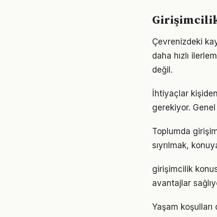
Girişimcili
Çevrenizdeki kayn
daha hızlı ilerle
değil.
İhtiyaçlar kişiden
gerekiyor. Genel 
Toplumda girişimc
sıyrılmak, konuya
girişimcilik kon
avantajlar sağlıyo
Yaşam koşulları d