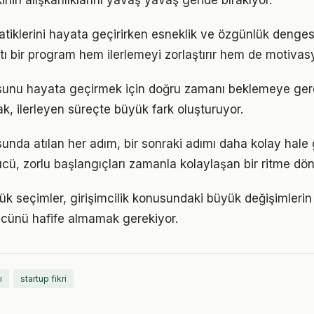
nin alışkanlıklarını yavaş yavaş geride bırakıyor.
atiklerini hayata geçirirken esneklik ve özgünlük denge
tı bir program hem ilerlemeyi zorlaştırır hem de motivas
nusunu hayata geçirmek için doğru zamanı beklemeye ger
, ilerleyen süreçte büyük fark oluşturuyor.
sunda atılan her adım, bir sonraki adımı daha kolay hale g
, zorlu başlangıçları zamanla kolaylaşan bir ritme dön
k seçimler, girişimcilik konusundaki büyük değişimlerin t
gücünü hafife almamak gerekiyor.
ı
startup fikri