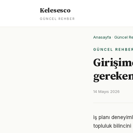
Kelesesco
GÜNCEL REHBER
Anasayfa
·
Güncel R
GÜNCEL REHBE
Girişimc
gereken
14 Mayıs 2026
iş planı deneyim
topluluk bilincin