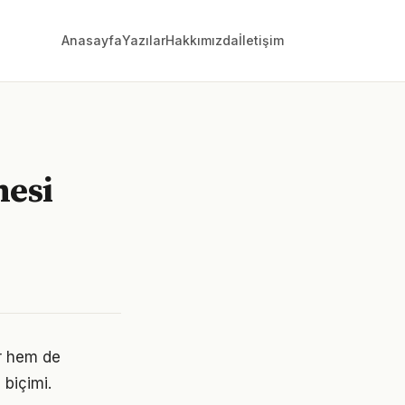
Anasayfa
Yazılar
Hakkımızda
İletişim
mesi
or hem de
 biçimi.