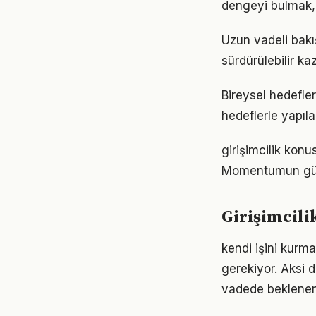
dengeyi bulmak, 
Uzun vadeli bakış
sürdürülebilir k
Bireysel hedefler 
hedeflerle yapıla
girişimcilik konu
Momentumun gücü
Girişimcil
kendi işini kurma
gerekiyor. Aksi
vadede beklenen