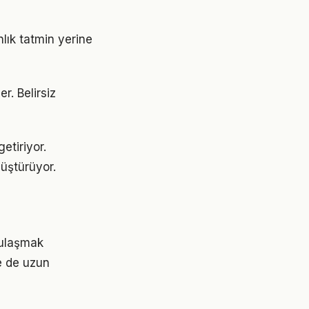
nlık tatmin yerine
er. Belirsiz
etiriyor.
üştürüyor.
e ulaşmak
e de uzun