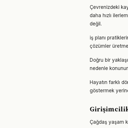
Çevrenizdeki kayn
daha hızlı ilerle
değil.
iş planı pratikl
çözümler üretmey
Doğru bir yaklaşı
nedenle konunun
Hayatın farklı dö
göstermek yerine
Girişimcili
Çağdaş yaşam koş