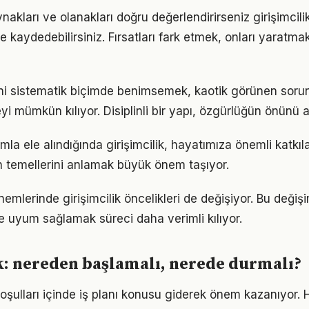
akları ve olanakları doğru değerlendirirseniz girişimcili
me kaydedebilirsiniz. Fırsatları fark etmek, onları yaratm
erini sistematik biçimde benimsemek, kaotik görünen sorun
i mümkün kılıyor. Disiplinli bir yapı, özgürlüğün önünü a
mla ele alındığında girişimcilik, hayatımıza önemli katkıla
 temellerini anlamak büyük önem taşıyor.
nemlerinde girişimcilik öncelikleri de değişiyor. Bu değiş
 uyum sağlamak süreci daha verimli kılıyor.
k: nereden başlamalı, nerede durmalı?
ulları içinde iş planı konusu giderek önem kazanıyor. H