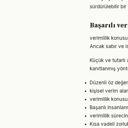
sürdürülebilir bi
Başarılı ve
verimlilik konus
Ancak sabır ve is
Küçük ve tutarlı 
kanıtlanmış yönt
Düzenli öz değer
kişisel verim al
verimlilik konus
Başarılı insanları
verimlilik sürec
Kısa vadeli zorl