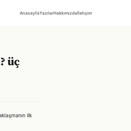
Anasayfa
Yazılar
Hakkımızda
İletişim
? üç
aklaşmanın ilk