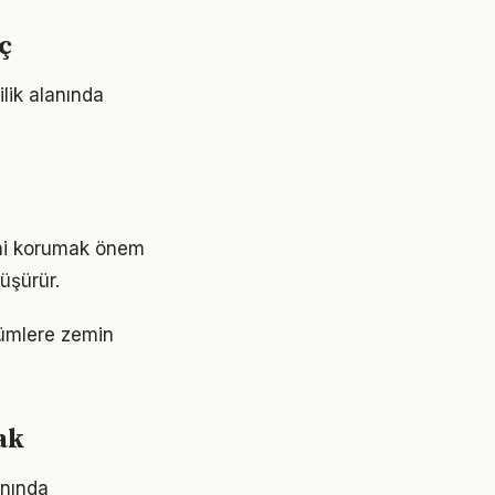
ç
ilik alanında
sini korumak önem
üşürür.
şümlere zemin
ak
anında