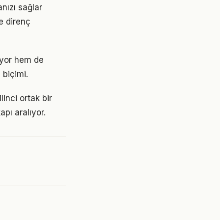
nızı sağlar
e direnç
iyor hem de
 biçimi.
linci ortak bir
apı aralıyor.