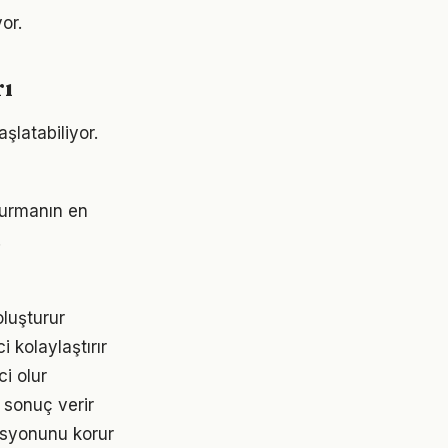
or.
rı
şlatabiliyor.
şturmanın en
.
oluşturur
 kolaylaştırır
ci olur
 sonuç verir
asyonunu korur