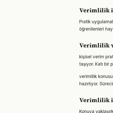
Verimlilik
Pratik uygulamala
öğrenilenleri hay
Verimlilik 
kişisel verim pr
taşıyor. Katı bi
verimlilik konus
hazırlıyor. Sürec
Verimlilik 
Konuya yaklaşırke