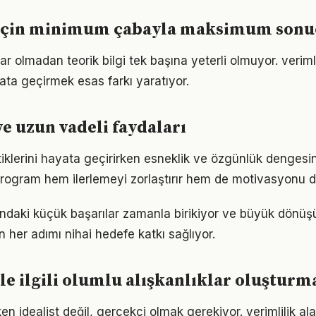
 için minimum çabayla maksimum sonu
r olmadan teorik bilgi tek başına yeterli olmuyor. veriml
ata geçirmek esas farkı yaratıyor.
ve uzun vadeli faydaları
atiklerini hayata geçirirken esneklik ve özgünlük denge
r program hem ilerlemeyi zorlaştırır hem de motivasyonu d
undaki küçük başarılar zamanla birikiyor ve büyük dönü
in her adımı nihai hedefe katkı sağlıyor.
ile ilgili olumlu alışkanlıklar oluşturm
n idealist değil, gerçekçi olmak gerekiyor. verimlilik al