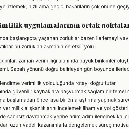
r yol izlemek, hızlı ama geçici başarıların çok önüne geçiy
rimlilik uygulamalarının ortak noktala
unda başlangıçta yaşanan zorluklar bazen ilerlemeyi yava
tikrar bu zorlukları aşmanın en etkili yolu.
adımlar, zaman verimliliği alanında büyük birikimler olu
emi. Sabah yönünü doğru belirleyen gün boyunca ilerler
lendirme verimlilik yolculuğunda rotayı doğru tutar
anında güvenilir kaynaklara başvurmak sağlam bir temel 
una başlamadan önce kısa bir ön araştırma yapmak süreci
n verimlilik alışkanlıklarını incelemek ilham ve yol gösteri
inde sabırsız davranmak yerine adım adım ilerlemek kalıcı
ukları uzun vadeli kazanımlarla dengelemek süreç motiv