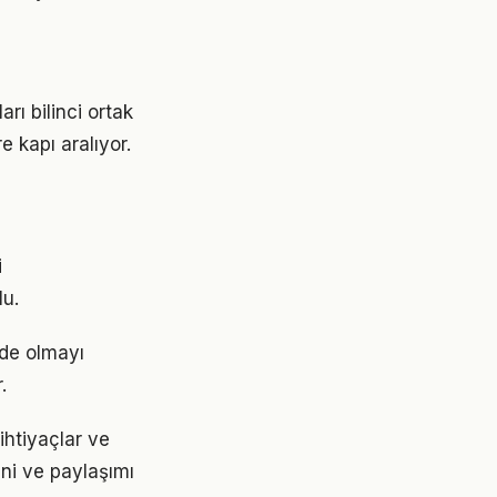
rı bilinci ortak
e kapı aralıyor.
i
lu.
nde olmayı
.
ihtiyaçlar ve
ini ve paylaşımı