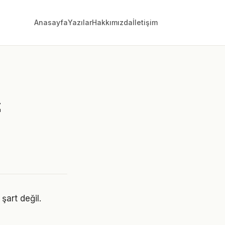
Anasayfa
Yazılar
Hakkımızda
İletişim
z
şart değil.