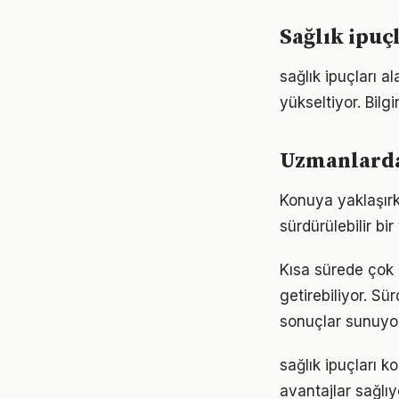
Sağlık ipuç
sağlık ipuçları a
yükseltiyor. Bil
Uzmanlardan
Konuya yaklaşırke
sürdürülebilir bi
Kısa sürede çok 
getirebiliyor. S
sonuçlar sunuyor
sağlık ipuçları 
avantajlar sağlıyo