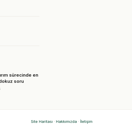
tırım sürecinde en
 dokuz soru
6
Site Haritası
·
Hakkımızda
·
İletişim