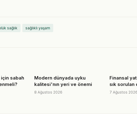
lük sağlık
sağlıklı yaşam
m için sabah
Modern dünyada uyku
Finansal ya
lenmeli?
kalitesi'nın yeri ve önemi
sık sorulan
8 Ağustos 2026
7 Ağustos 202