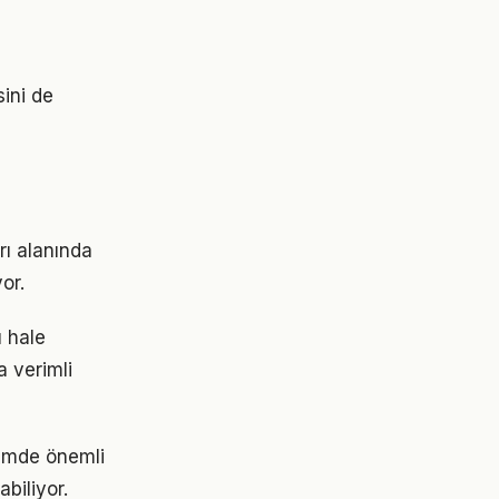
sini de
rı alanında
or.
ı hale
a verimli
nemde önemli
abiliyor.