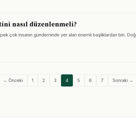
tini nasıl düzenlenmeli?
ek çok insanın gündeminde yer alan önemli başlıklardan biri. 
← Önceki
1
2
3
4
5
6
7
Sonraki →